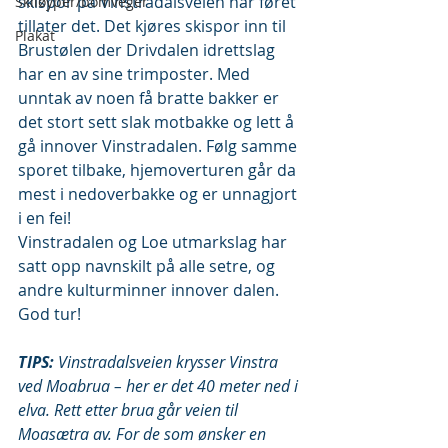
skispor på Vinstradalsveien når føret 
Skiløyper/bomveger
tillater det. Det kjøres skispor inn til 
Plakat
Brustølen der Drivdalen idrettslag 
har en av sine trimposter. Med 
unntak av noen få bratte bakker er 
det stort sett slak motbakke og lett å 
gå innover Vinstradalen. Følg samme 
sporet tilbake, hjemoverturen går da 
mest i nedoverbakke og er unnagjort 
i en fei!
Vinstradalen og Loe utmarkslag har 
satt opp navnskilt på alle setre, og 
andre kulturminner innover dalen. 
God tur!
TIPS:
 Vinstradalsveien krysser Vinstra 
ved Moabrua – her er det 40 meter ned i 
elva. Rett etter brua går veien til 
Moasætra av. For de som ønsker en 