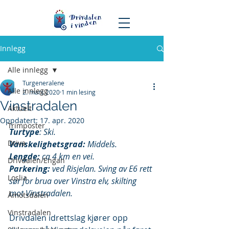
Innlegg
Alle innlegg
Turgeneralene
Alle innlegg
2. mars 2020
1 min lesing
Vinstradalen
Aktuelt
Oppdatert:
17. apr. 2020
Trimposter
Turtype
: Ski.
Driva
Vanskelighetsgrad:
 Middels.
Lengde:
 ca 4 km en vei.
Drivdalen/Engan
Parkering:
 ved Risjelan. Sving av E6 rett 
Loslia
sør for brua over Vinstra elv, skilting 
mot Vinstradalen.
Åmotsdalen
Vinstradalen
Drivdalen idrettslag kjører opp 