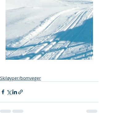
Skiløyper/bomveger
Siste innlegg
Se alle