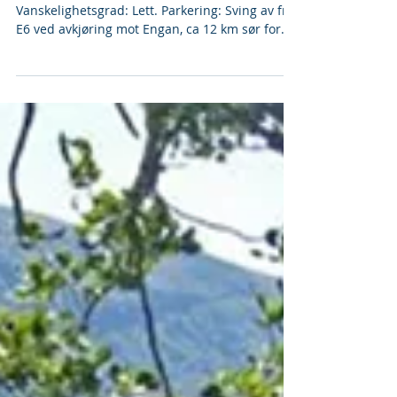
Skreabrua
Turtype: Fottur. Lengde: ca 200 m en vei.
Vanskelighetsgrad: Lett. Parkering: Sving av fra
E6 ved avkjøring mot Engan, ca 12 km sør for...