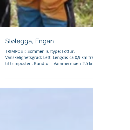
Stølegga, Engan
TRIMPOST: Sommer Turtype: Fottur.
Vanskelighetsgrad: Lett. Lengde: ca 0,9 km fra
til trimposten. Rundtur i Vammermoen-2,5 km.
Parkering: Kjør av fra E6 på Engan, ved skilting
mot Åmotsdalen. Parker ved idrettsplassen på
Engan, som ligger ved bommen på
Åmotdalsvegen. Vammermoen Rundt går fra
skilt ved Idrettsbanen på Engan, vestover på