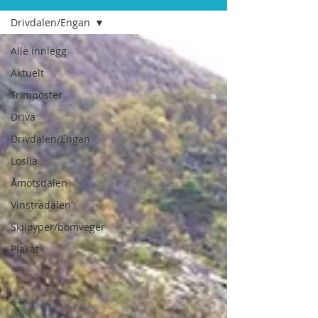
Drivdalen/Engan
Alle innlegg
Aktuelt
Trimposter
Driva
Drivdalen/Engan
Loslia
Åmotsdalen
Vinstradalen
Skiløyper/bomveger
Plakat