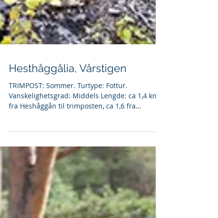
Hesthåggålia, Vårstigen
TRIMPOST: Sommer. Turtype: Fottur.
Vanskelighetsgrad: Middels Lengde: ca 1,4 km
fra Heshåggån til trimposten, ca 1,6 fra
Nestavoll til trimposten. Hele turen langs
Nordre Vårstig fra Hesthåggån til Nestavoll: ca
3 km. Parkering: Kjør av fra E6 ved skilting til
Rasteplass i Hesthåggån. Eller parker ved
rasteplass ved Nestavoll. Turbeskrivelse fra
Hesthåggån: Kryss E6 nord for toalettbygg på
rasteplass. Følg nordre Vårstig opp
Hesthåggåkleiva til DIL’s trimpost. Nordre