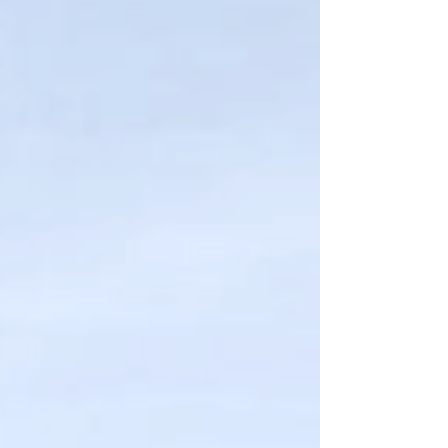
skrå gjennom furuskogen. Ved dyrkamark med
skilt ”Borkhusplassen” går stigen til venstre mot
Høyløa der Dil’s trimpost står. Rundturen vide